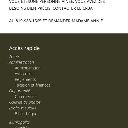
VOUS ÊTESUNE PERSONNE AÎNÉE, VOUS AVEZ DES
BESOINS BIEN PRÉCIS, CONTACTER LE CR3A
AU 819-983-1565 ET DEMANDER MADAME ANNIE.
Accès rapide
Accueil
Administration
Administration
Avis publics
Règlements
Taxation et finances
Opportunités
Commerces
Galeries de photos
Loisirs et culture
Bibliothèque
Municipalité
Comités