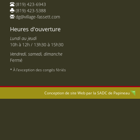
(819) 423-6943
(819) 423-5388
dg@village-fassett.com
Heures d'ouverture
Lundi au jeudi
10h à 12h / 13h30 à 15h30
Vendredi, samedi, dimanche
Fermé
* À l'exception des congés fériés
Conception de site Web par la
SADC de Papineau