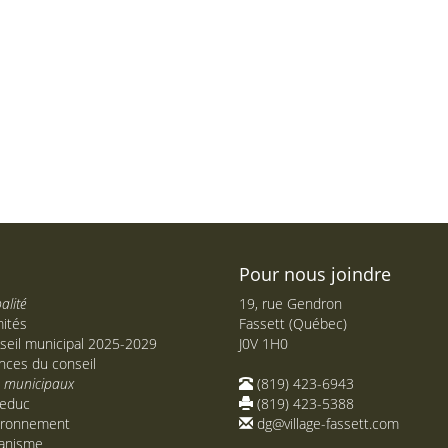
Pour nous joindre
alité
19, rue Gendron
ités
Fassett (Québec)
seil municipal 2025-2029
J0V 1H0
nces du conseil
s municipaux
(819) 423-6943
educ
(819) 423-5388
ironnement
dg@village-fassett.com
anisme