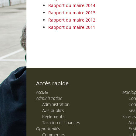
Rapport du maire 2014
Rapport du maire 2013
Rapport du maire 2012
Rapport du maire 2011
Accès rapide
Accueil
Municip
Administration
Com
Administration
Con
Avis publics
Séa
Règlements
Service
Taxation et finances
Aqu
Opportunités
Env
Commerces
Urb