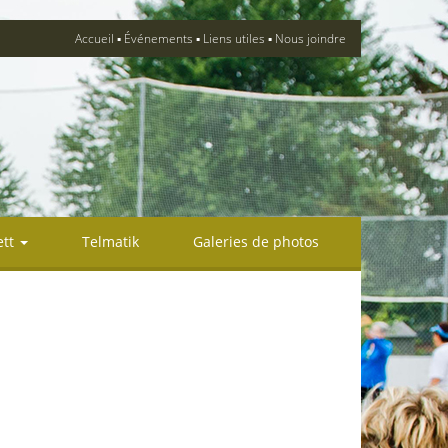
Accueil
Événements
Liens utiles
Nous joindre
ett
Telmatik
Galeries de photos