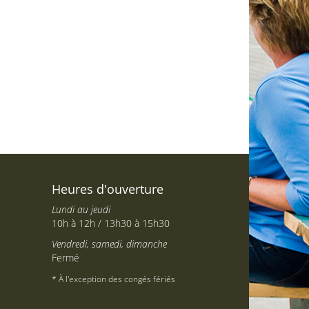
Heures d'ouverture
Lundi au jeudi
10h à 12h / 13h30 à 15h30
Vendredi, samedi, dimanche
Fermé
* À l'exception des congés fériés