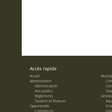
Accès rapide
Accueil
Municip
Administration
Com
Administration
Con
Avis publics
Séa
Règlements
Service
Taxation et finances
Aqu
Opportunités
Env
Commerces
Urb