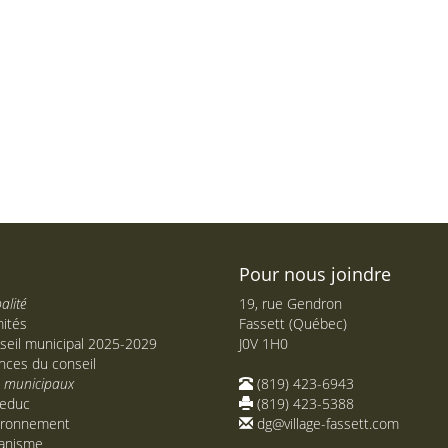
Pour nous joindre
alité
19, rue Gendron
ités
Fassett (Québec)
seil municipal 2025-2029
J0V 1H0
nces du conseil
s municipaux
(819) 423-6943
educ
(819) 423-5388
ironnement
dg@village-fassett.com
anisme