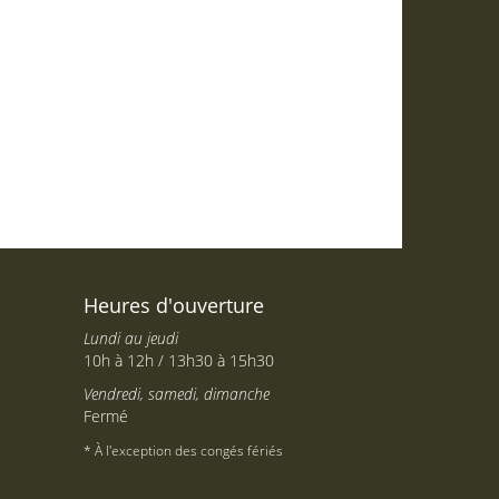
Heures d'ouverture
Lundi au jeudi
10h à 12h / 13h30 à 15h30
Vendredi, samedi, dimanche
Fermé
* À l'exception des congés fériés