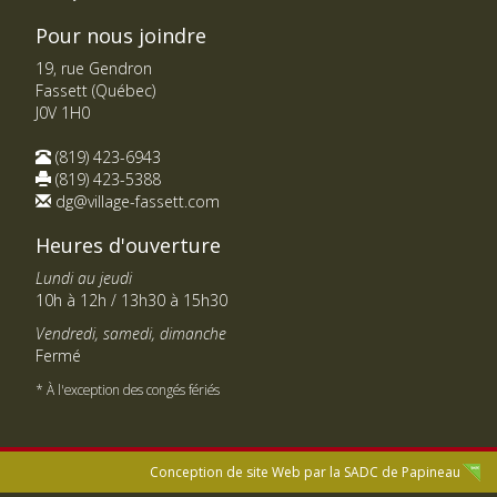
Pour nous joindre
19, rue Gendron
Fassett (Québec)
J0V 1H0
(819) 423-6943
(819) 423-5388
dg@village-fassett.com
Heures d'ouverture
Lundi au jeudi
10h à 12h / 13h30 à 15h30
Vendredi, samedi, dimanche
Fermé
* À l'exception des congés fériés
Conception de site Web par la
SADC de Papineau